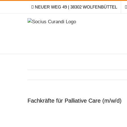
Skip
NEUER WEG 49 | 38302 WOLFENBÜTTEL
to
content
Fachkräfte für Palliative Care (m/w/d)
VIEW
LARGER
IMAGE