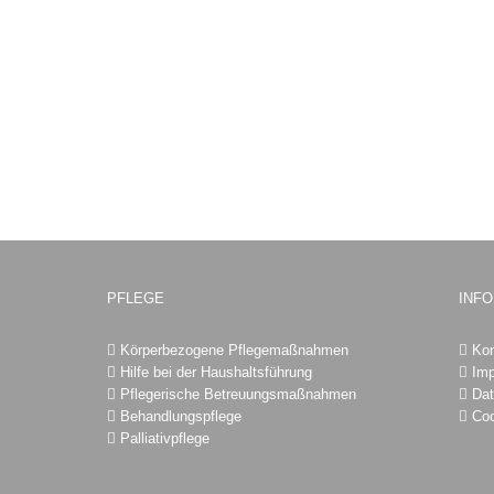
PFLEGE
INF
Körperbezogene Pflegemaßnahmen
Kon
Hilfe bei der Haushaltsführung
Im
Pflegerische Betreuungsmaßnahmen
Dat
Behandlungspflege
Coo
Palliativpflege