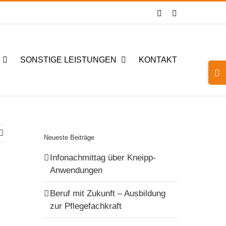
Facebook
Instagram
SONSTIGE LEISTUNGEN
KONTAKT
Togg
Slidi
Bar
Area
Neueste Beiträge
Infonachmittag über Kneipp-
Anwendungen
Beruf mit Zukunft – Ausbildung
zur Pflegefachkraft