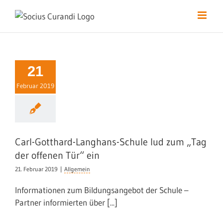
Skip
to
content
21
l-Gotthard-
Februar 2019
ns-Schule lud
ag der offenen
Tür“ ein
Carl-Gotthard-Langhans-Schule lud zum „Tag
der offenen Tür“ ein
21. Februar 2019
|
Allgemein
Informationen zum Bildungsangebot der Schule –
Partner informierten über [...]